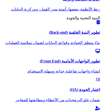
ربط الأنظمة ببعضها، أتمتة سير العمل، ومركزية البيانات
البنية التحتية والجودة
تطوير البنية الخلفية (Back-end)
بناء منطق الخوادم وقواعد البيانات لضمان سلاسة العمليات
تطوير الواجهات الأمامية (Front-End)
إنشاء واجهات تفاعلية جذابة وسهلة الاستخدام
اختبار الجودة (QA)
ضمان خلو البرمجيات من الأخطاء ومطابقتها للمعايير