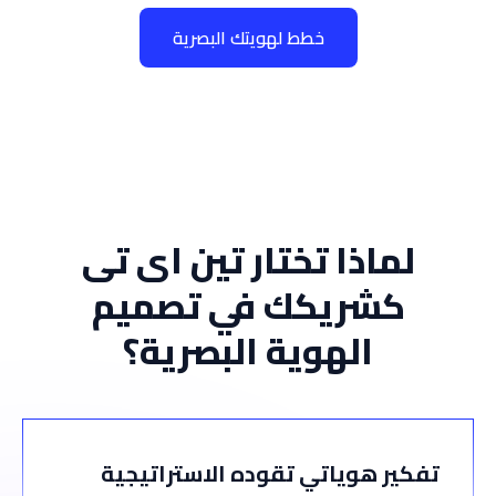
خطط لهويتك البصرية
لماذا تختار تين اى تى
كشريكك في تصميم
الهوية البصرية؟
تفكير هوياتي تقوده الاستراتيجية