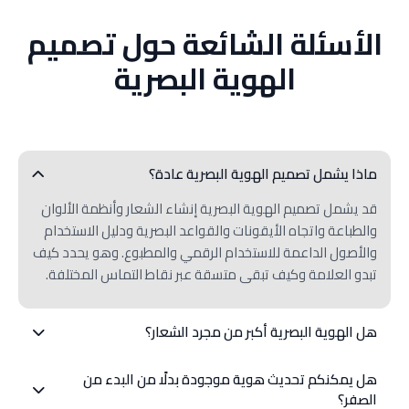
الأسئلة الشائعة حول تصميم
الهوية البصرية
ماذا يشمل تصميم الهوية البصرية عادة؟
قد يشمل تصميم الهوية البصرية إنشاء الشعار وأنظمة الألوان
والطباعة واتجاه الأيقونات والقواعد البصرية ودليل الاستخدام
والأصول الداعمة للاستخدام الرقمي والمطبوع. وهو يحدد كيف
تبدو العلامة وكيف تبقى متسقة عبر نقاط التماس المختلفة.
هل الهوية البصرية أكبر من مجرد الشعار؟
نعم، الشعار مجرد جزء واحد من الهوية. أما الهوية الكاملة
هل يمكنكم تحديث هوية موجودة بدلًا من البدء من
فتشمل النظام البصري الأوسع والقواعد التي تشكل ظهور
الصفر؟