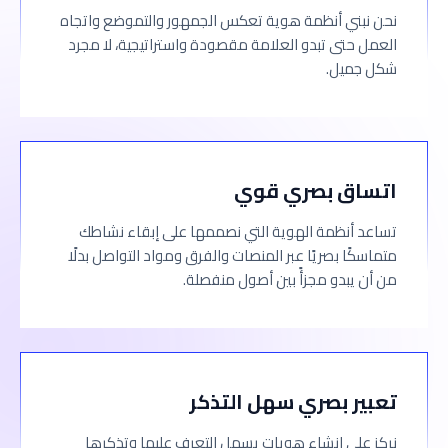
نحن نبني أنظمة هوية تعكس الجمهور والتموضع واتجاه
العمل حتى تبدو العلامة مقصودة واستراتيجية، لا مجرد
شكل جميل.
اتساق بصري قوي
تساعد أنظمة الهوية التي نصممها على إبقاء نشاطك
متماسكًا بصريًا عبر المنصات والفرق ومواد التواصل بدلًا
من أن يبدو مجزأً بين أصول منفصلة.
تعبير بصري سهل التذكر
نركز على إنشاء هويات يسهل التعرف عليها وتذكرها