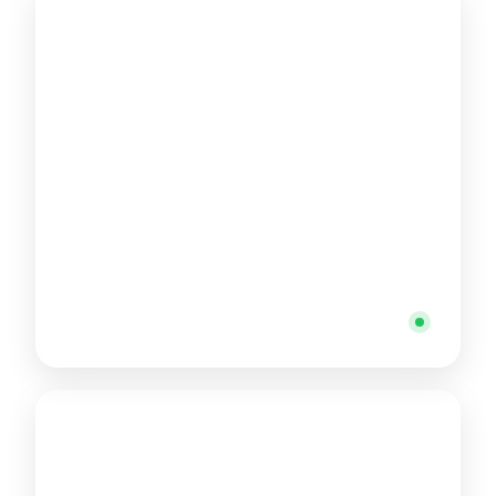
مصر (المقر الرئيسي)
معادي سيتي سنتر - شارع كارفور الرئيسي، زهراء المعادي،
محافظة القاهرة 11742
+20 10 40466422
متاح