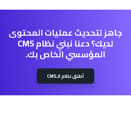
جاهز لتحديث عمليات المحتوى
لديك؟ دعنا نبني نظام CMS
المؤسسي الخاص بك.
أطلق نظام الـCMS