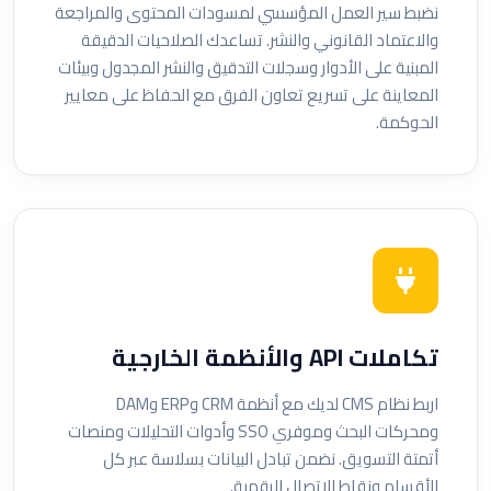
نضبط سير العمل المؤسسي لمسودات المحتوى والمراجعة
والاعتماد القانوني والنشر. تساعدك الصلاحيات الدقيقة
المبنية على الأدوار وسجلات التدقيق والنشر المجدول وبيئات
المعاينة على تسريع تعاون الفرق مع الحفاظ على معايير
الحوكمة.
تكاملات API والأنظمة الخارجية
اربط نظام CMS لديك مع أنظمة CRM وERP وDAM
ومحركات البحث وموفري SSO وأدوات التحليلات ومنصات
أتمتة التسويق. نضمن تبادل البيانات بسلاسة عبر كل
الأقسام ونقاط الاتصال الرقمية.