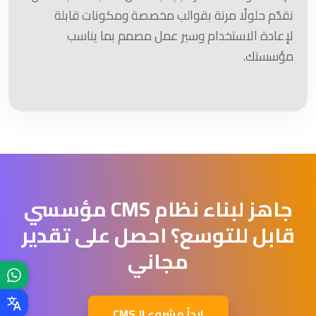
نقدّم حلولًا مرنة بقوالب مخصصة ومكونات قابلة
لإعادة الاستخدام وسير عمل مصمم بما يناسب
مؤسستك.
جاهز لبناء نظام CMS مؤسسي
قابل للتوسع؟ احصل على تقدير
مجاني
ابدأ مشروع الـCMS