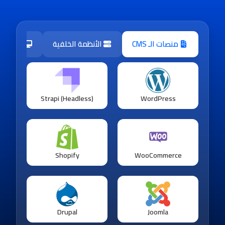
منصات الـ CMS
الأنظمة الخلفية
واجهات
Strapi (Headless)
WordPress
Shopify
WooCommerce
Drupal
Joomla