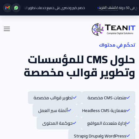
اكتشف المزيد
ا
خصم كبير وحصري على جميع خدمات تطوير البلوك تشين هذا الشهر!
تحكّم في محتواك
حلول CMS للمؤسسات
وتطوير قوالب مخصصة
منصات CMS مخصصة
تطوير قوالب مخصصة
معمارية Headless CMS
أتمتة سير العمل
إدارة متعددة المواقع
حوكمة المحتوى
WordPress وDrupal وStrapi