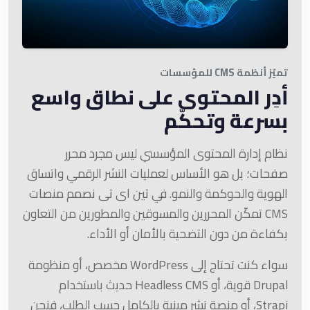
تميّز أنظمة CMS للمؤسسات
أدِر المحتوى على نطاق واسع
بسرعة وتحكّم
نظام إدارة المحتوى المؤسسي ليس مجرد محرر
صفحات؛ بل هو الأساس لعمليات النشر الرقمي واتساق
الهوية والحوكمة والنمو. في تين اى تى نصمم منصات
CMS تمكّن المحررين والمسوقين والمطورين من التعاون
بكفاءة من دون التضحية بالأمان أو الأداء.
سواء كنت تحتاج إلى WordPress مخصص، أو منظومة
Drupal قوية، أو Headless CMS حديث باستخدام
Strapi، أو منصة نشر مبنية بالكامل حسب الطلب، فنحن