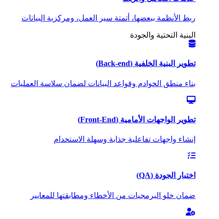
ربط الأنظمة ببعضها، أتمتة سير العمل، ومركزية البيانات
البنية التحتية والجودة
تطوير البنية الخلفية (Back-end)
بناء منطق الخوادم وقواعد البيانات لضمان سلاسة العمليات
تطوير الواجهات الأمامية (Front-End)
إنشاء واجهات تفاعلية جذابة وسهلة الاستخدام
اختبار الجودة (QA)
ضمان خلو البرمجيات من الأخطاء ومطابقتها للمعايير