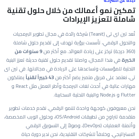
نبذة عن الشركة
تمكين نمو أعمالك من خلال حلول تقنية
شاملة لتعزيز الإيرادات
تُعد تين اى تى (Teanit) شركة رائدة في مجال تطوير البرمجيات
والتحول الرقمي، تأسست برؤية تهدف إلى تقديم حلول شاملة
(360 درجة) تركز على زيادة العوائد. مع أكثر من
9 سنوات من
الخبرة
في هذا المجال، واصلنا تقديم حلول تقنية حديثة تعزز البنية
التحتية للمؤسسات وتساعدها على الريادة في مجالاتها. في تين اى
تى، نعتمد على فريق متميز يضم أكثر من
43 خبيراً تقنياً
يمتلكون
مهارات عالية في أحدث لغات البرمجة وأطر العمل مثل React و
Flutter و Node.js والبنية التحتية السحابية.
نحن معروفون كوجهة واحدة للنمو الرقمي. نقدم خدمات تطوير
متقدمة تتراوح من تطبيقات iOS/Android، وحلول الويب المخصصة،
وأتمتة العمليات (DevOps)، وصولاً إلى التسويق الرقمي
الاستراتيجي. وخلافاً للشركات التقليدية، نحن ندير دورة حياة