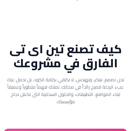
كيف تصنع تين اى تى
الفارق في مشروعك
نحن نصمم، نبتكر، ونهندس. لا نكتفي بكتابة الكود، بل نحمل عنك
عبء الرحلة لتصبح رائداً في مجالك. نمتلك فهماً متطوراً وعميقاً
لبناء المواقع، التطبيقات، والحلول السحابية التي تكمل نجاح
مؤسستك.