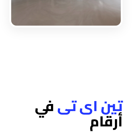
تين اى تى
في
أرقام