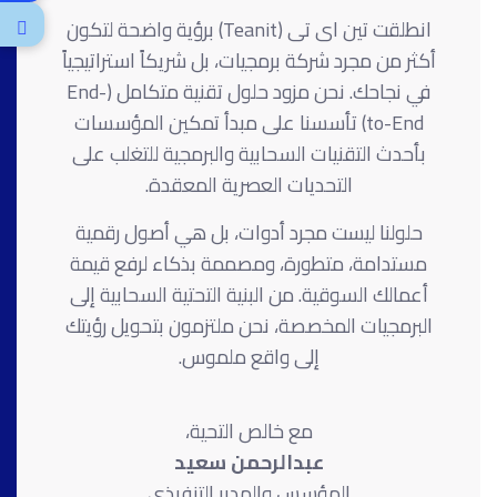
انطلقت تين اى تى (Teanit) برؤية واضحة لتكون
أكثر من مجرد شركة برمجيات، بل شريكاً استراتيجياً
في نجاحك. نحن مزود حلول تقنية متكامل (End-
to-End) تأسسنا على مبدأ تمكين المؤسسات
بأحدث التقنيات السحابية والبرمجية للتغلب على
التحديات العصرية المعقدة.
حلولنا ليست مجرد أدوات، بل هي أصول رقمية
مستدامة، متطورة، ومصممة بذكاء لرفع قيمة
أعمالك السوقية. من البنية التحتية السحابية إلى
البرمجيات المخصصة، نحن ملتزمون بتحويل رؤيتك
إلى واقع ملموس.
مع خالص التحية،
عبدالرحمن سعيد
المؤسس والمدير التنفيذي