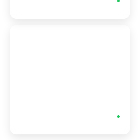
متاح
المملكة المتحدة
+44 7733 868733
متاح