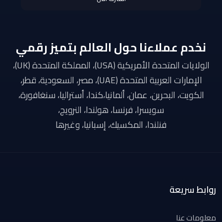
نخدم عملاءنا حول العالم بتميز رقمي
الولايات المتحدة الأمريكية (USA)، المملكة المتحدة (UK)،
الإمارات العربية المتحدة (UAE)، مصر، السعودية، قطر،
الكويت، البحرين، عمان، ألمانيا،كندا، أستراليا، سنغافورة،
سويسرا، فرنسا، هولندا، النرويج،
فنلندا، المكسيك، إسبانيا، وغيرها
روابط سريعة
معلومات عنا