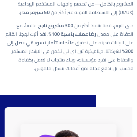
المشروع بالكامل—من تصميم واجهات المستخدم الإبداعية
(UI/UX) إلى الاستضافة القوية عبر أكثر من
50 سيرفر مدار
.
حتى اليوم، قمنا بتنفيذ أكثر من
300 مشروع ناجح
عالمياً، مع
الحفاظ على معدل
رضا عملاء بنسبة 100%
. لقد أثبت نهجنا القائم
على البيانات قدرته على تحقيق
عائد استثمار تسويقي يصل إلى
300%
لشركائنا. ديناميكية تين اى تى تكمن في الابتكار المستمر،
والحفاظ على تفرد مؤسستك، وبناء منتجات لا تعمل بكفاءة
فحسب، بل تدفع عجلة نمو أعمالك بشكل ملموس.