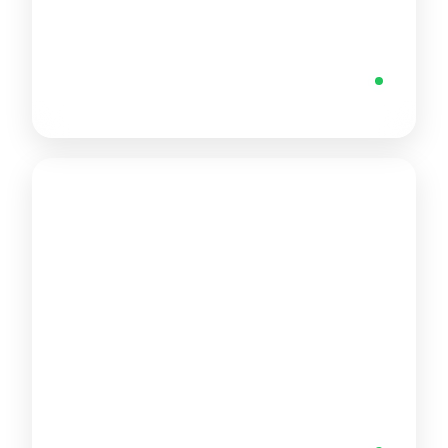
الإمارات العربية المتحدة
+971 581027250
متاح
الولايات المتحدة
+1 415 578 7849