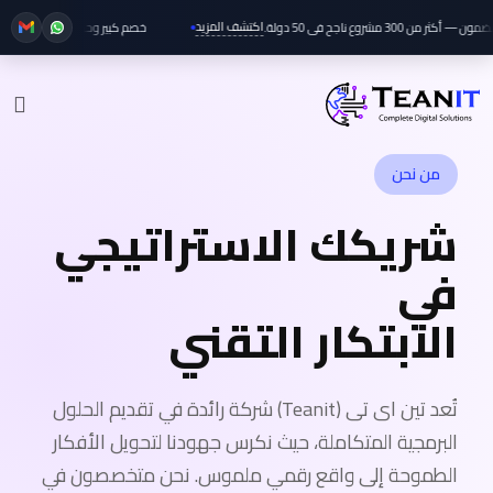
اكتشف المزيد
شروع ناجح في 50 دولة.
خصم كبير وحصري على جميع خدمات 
من نحن
شريكك الاستراتيجي
في
الابتكار التقني
تُعد تين اى تى (Teanit) شركة رائدة في تقديم الحلول
البرمجية المتكاملة، حيث نكرس جهودنا لتحويل الأفكار
الطموحة إلى واقع رقمي ملموس. نحن متخصصون في