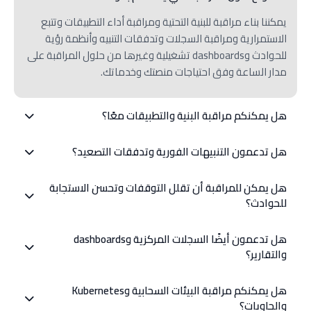
يمكننا بناء مراقبة للبنية التحتية ومراقبة أداء التطبيقات وتتبع
الاستمرارية ومراقبة السجلات وتدفقات التنبيه وأنظمة رؤية
للحوادث وdashboards تشغيلية وغيرها من حلول المراقبة على
مدار الساعة وفق احتياجات منصتك وخدماتك.
هل يمكنكم مراقبة البنية والتطبيقات معًا؟
نعم، يمكننا تصميم أنظمة مراقبة تغطي البنية والموارد
هل تدعمون التنبيهات الفورية وتدفقات التصعيد؟
السحابية والتطبيقات والـ APIs وقواعد البيانات والحاويات
والخدمات الداعمة داخل بيئة observability أكثر ترابطًا.
نعم، يمكننا تنفيذ قواعد للتنبيه ومنطق لدرجات الخطورة وقنوات
هل يمكن للمراقبة أن تقلل التوقفات وتحسن الاستجابة
للإخطار ومسارات للتصعيد وتدفقات للاستجابة حتى يتم اكتشاف
للحوادث؟
الحوادث وتوجيهها بشكل أكثر فاعلية.
نعم، تساعد المراقبة القوية الفرق على اكتشاف المشاكل
هل تدعمون أيضًا السجلات المركزية وdashboards
مبكرًا وفهم صحة الخدمات بشكل أسرع وتقليل التأخير في
والتقارير؟
الاستجابة وحماية الاستمرارية عبر وعي تشغيلي أفضل.
نعم، يمكننا مركزة السجلات وإنشاء dashboards تشغيلية
هل يمكنكم مراقبة البيئات السحابية وKubernetes
وتعريف تقارير وهيكلة الرؤية عبر الأنظمة حتى تتمكن الفرق
والحاويات؟