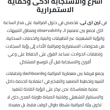
أسرع والاستجابة أذكى وحماية
الاستمرارية
في
تين اى تى
، نتخصص في حلول المراقبة على مدار الساعة
التي تجمع بين تصميم الـ observability ومنطق التنبيهات
والرؤية التشغيلية عبر التطبيقات والبنية والخدمات السحابية.
من فحوصات الاستمرارية ومراقبة الأداء إلى رؤية السجلات
وتدفقات الحوادث، نساعد الفرق على الحفاظ على وعي
أقوى والاستجابة قبل أن تتوسع المشاكل.
يجمع فريقنا بين معمارية المراقبة وdashboards وتدفقات
التنبيه وتخطيط التصعيد والتفكير في اعتمادية الخدمة داخل
عملية متماسكة. نحن نركز على الرؤية القابلة للتنفيذ
والاستقرار التشغيلي وقابلية الصيانة طويلة المدى حتى لا
تكون بيئة المراقبة نشطة طوال الوقت فقط، بل مفيدة