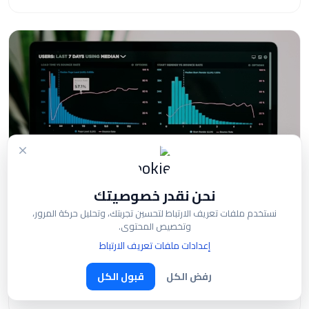
نحن نقدر خصوصيتك
الشركات الناشئة
نستخدم ملفات تعريف الارتباط لتحسين تجربتك، وتحليل حركة المرور،
وتخصيص المحتوى.
تطوير MVP: الطريقة الذكية لإطلاق تطبيقك
إعدادات ملفات تعريف الارتباط
لماذا يوفر البدء بمنتج ذي قيمة دنيا (MVP) المال ويتحقق
رفض الكل
قبول الكل
من فكرة السوق قبل التطوير الكامل للمشروع.