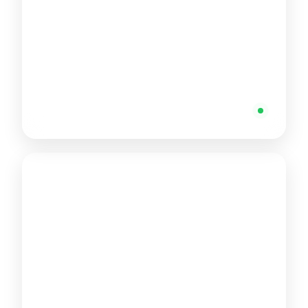
مصر (المقر الرئيسي)
معادي سيتي سنتر - شارع كارفور الرئيسي، زهراء المعادي،
محافظة القاهرة 11742
+20 10 40466422
متاح