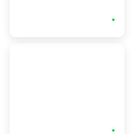
الإمارات العربية المتحدة
+971 581027250
متاح
الولايات المتحدة
+1 415 578 7849
متاح