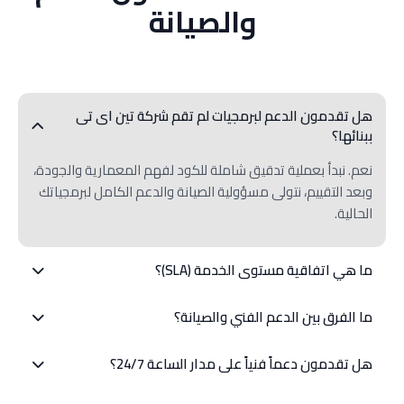
والصيانة
هل تقدمون الدعم لبرمجيات لم تقم شركة تين اى تى
ببنائها؟
نعم. نبدأ بعملية تدقيق شاملة للكود لفهم المعمارية والجودة،
وبعد التقييم، نتولى مسؤولية الصيانة والدعم الكامل لبرمجياتك
الحالية.
ما هي اتفاقية مستوى الخدمة (SLA)؟
هي التزام رسمي بيننا وبينك، تحدد أوقات الاستجابة والحل
ما الفرق بين الدعم الفني والصيانة؟
المضمونة بناءً على درجة خطورة المشكلة، لضمان استمرارية
أعمالك دون انقطاع.
الدعم هو إجراء تفاعلي (إصلاح الأعطال التي يبلغ عنها
هل تقدمون دعماً فنياً على مدار الساعة 24/7؟
المستخدمون). أما الصيانة فهي إجراء استباقي (تحديث
السيرفرات، سد الثغرات الأمنية، وتحسين الأداء) لمنع حدوث
نعم، نقدم باقات دعم متقدمة تعمل على مدار الساعة للأنظمة