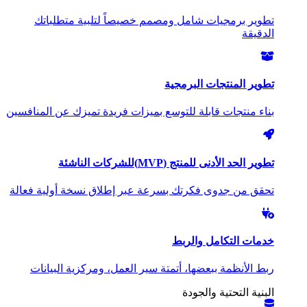
تطوير برمجيات شامل ومصمم خصيصاً لتلبية متطلباتك
الدقيقة
تطوير المنتجات البرمجية
بناء منتجات قابلة للتوسع بميزات فريدة تميزك عن المنافسين
تطوير الحد الأدنى للمنتج (MVP)
للشركات الناشئة
تحقق من جدوى فكرتك بسرعة عبر إطلاق نسخة أولية فعالة
خدمات التكامل والربط
ربط الأنظمة ببعضها، أتمتة سير العمل، ومركزية البيانات
البنية التحتية والجودة