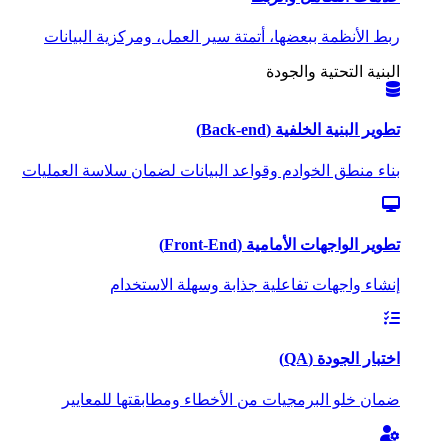
ربط الأنظمة ببعضها، أتمتة سير العمل، ومركزية البيانات
البنية التحتية والجودة
تطوير البنية الخلفية (Back-end)
بناء منطق الخوادم وقواعد البيانات لضمان سلاسة العمليات
تطوير الواجهات الأمامية (Front-End)
إنشاء واجهات تفاعلية جذابة وسهلة الاستخدام
اختبار الجودة (QA)
ضمان خلو البرمجيات من الأخطاء ومطابقتها للمعايير